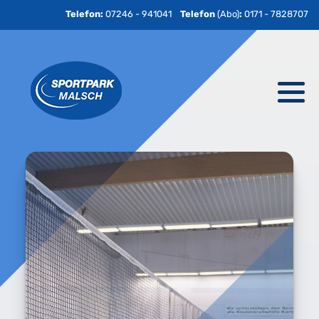
Telefon:
07246 - 941041
Telefon
(Abo)
:
0171 - 7828707
Tennisplätze im Sportpark
Die Badminton-Halle
Sportpark Bistro
Tennistraining
Kleine Regelkunde
Veranstaltungen im Sportpark