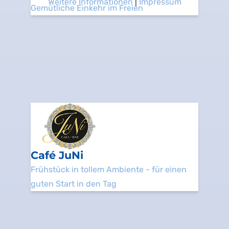
Weitere Informationen
|
Impressum
Gemütliche Einkehr im Freien
Café JuNi
Frühstück in tollem Ambiente - für einen
guten Start in den Tag